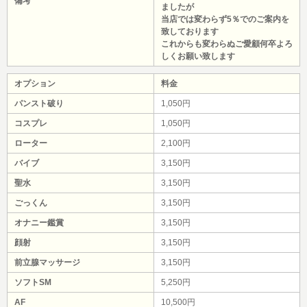
備考
ましたが
当店では変わらず5％でのご案内を
致しております
これからも変わらぬご愛顧何卒よろ
しくお願い致します
オプション
料金
パンスト破り
1,050円
コスプレ
1,050円
ローター
2,100円
バイブ
3,150円
聖水
3,150円
ごっくん
3,150円
オナニー鑑賞
3,150円
顔射
3,150円
前立腺マッサージ
3,150円
ソフトSM
5,250円
AF
10,500円