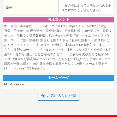
※女の子によって出来ないものもあ
備考
りますのでご了承ください。
お店コメント
中・四国ヘルス部門！！ランキング『第1位』獲得！！ 在籍の女の子達は、
可愛い子ばかり☆ 現役処女・完全未経験・男性経験極少10代美少女・現役女
子大生・現役ＯＬ等多数在籍しております♪ 先着半額・タイムサービス・学
割・スポーツ割・県外割･割引も充実！！さらにお得な割引！！ 団体割引は
なんと！！！！！！！【2名様⇒1名半額】【3名様⇒1名無料】でご案内！！
さらに多彩なコース！！ 『ヘルス・マット・3Ｐ・マット3Ｐ・Ｍ性感・Ｍ性
感3Ｐ・花びら回転』などご堪能できます！！ 美女から美少女まで粒ぞろい
☆ 彩り鮮やかな最高級のコンパニオンたちがお出迎えいたします♪ メルマガ
購読が一番お得！！ 無料簡単登録！毎日当たりくじ付!! 空メールを送るだ
け！！⇒oasis7721@star7.jp
ホームページ
http://oasis.cx/
お気に入りに登録