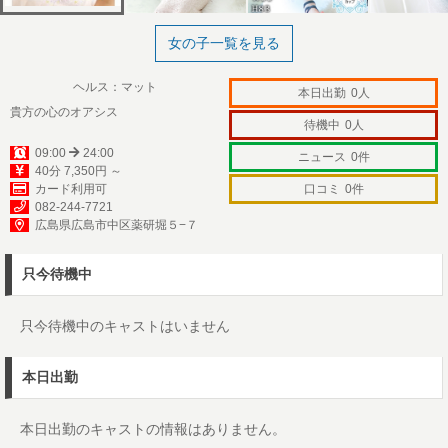
女の子一覧を見る
ヘルス：マット
本日出勤
0人
貴方の心のオアシス
待機中
0人
09:00
24:00
ニュース
0件
40分 7,350円 ～
カード利用可
口コミ
0件
082-244-7721
広島県広島市中区薬研堀５−７
只今待機中
只今待機中のキャストはいません
本日出勤
本日出勤のキャストの情報はありません。