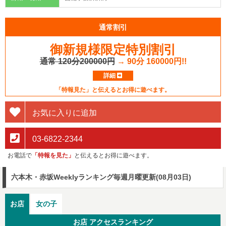
通常割引
御新規様限定特別割引
通常 120分200000円
→ 90分 160000円!!
詳細
「特報見た」と伝えるとお得に遊べます。
お気に入りに追加
03-6822-2344
お電話で
「特報を見た」
と伝えるとお得に遊べます。
六本木・赤坂Weeklyランキング
毎週月曜更新(08月03日)
お店
女の子
お店 アクセスランキング