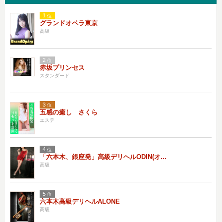
1
位
グランドオペラ東京
高級
2
位
赤坂プリンセス
スタンダード
3
位
五感の癒し さくら
エステ
4
位
「六本木、銀座発」高級デリヘルODIN(オ...
高級
5
位
六本木高級デリヘルALONE
高級