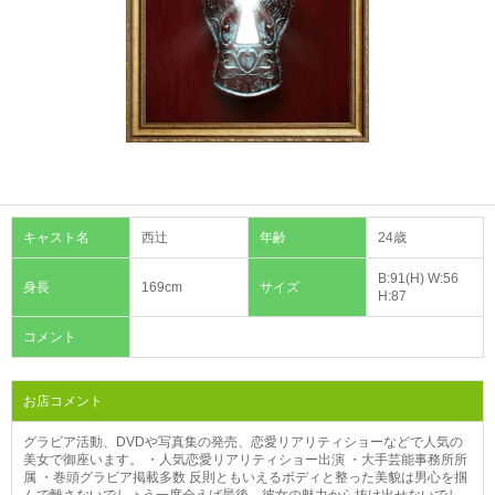
キャスト名
西辻
年齢
24歳
B:91(H) W:56
身長
169cm
サイズ
H:87
コメント
お店コメント
グラビア活動、DVDや写真集の発売、恋愛リアリティショーなどで人気の
美女で御座います。 ・人気恋愛リアリティショー出演 ・大手芸能事務所所
属 ・巻頭グラビア掲載多数 反則ともいえるボディと整った美貌は男心を掴
んで離さないでしょう一度会えば最後、彼女の魅力から抜け出せないでし