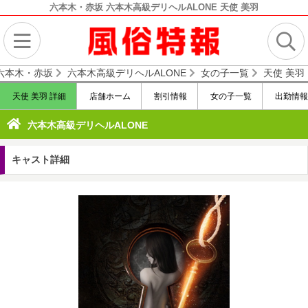
六本木・赤坂 六本木高級デリヘルALONE 天使 美羽
六本木・赤坂
六本木高級デリヘルALONE
女の子一覧
天使 美羽
天使 美羽 詳細
店舗ホーム
割引情報
女の子一覧
出勤情報
六本木高級デリヘルALONE
キャスト詳細