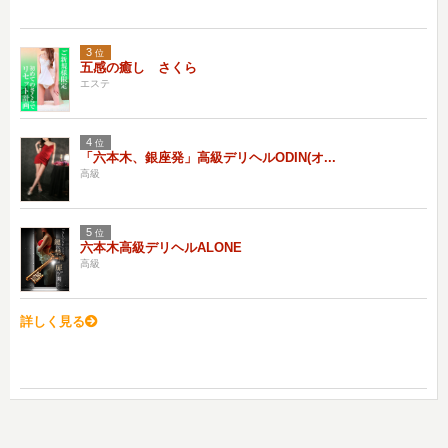
3
位
五感の癒し さくら
エステ
4
位
「六本木、銀座発」高級デリヘルODIN(オ...
高級
5
位
六本木高級デリヘルALONE
高級
詳しく見る