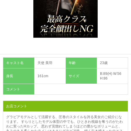
キャスト名
天使 美羽
年齢
23歳
B:89(H) W:56
身長
161cm
サイズ
H:86
コメント
お店コメント
グラビアモデルとして活躍する、圧巻のスタイルを誇る美女のご紹介にな
ります。 すらりとしたモデル体型の中でも、ひときわ視線を奪うのがたわ
わに実ったHカップ。 思わず見惚れてしまうほどの豊かなボリュームと、
丸みのある柔らかなラインはまさにグラビア級。 細く引き締まったウエス