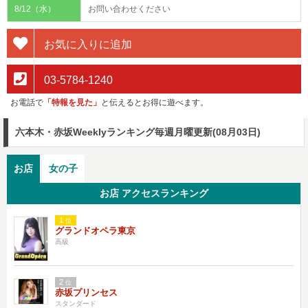
8/12（水）
お問い合わせください
お気に入りに追加
03-5784-1240
お電話で
「特報を見た」
と伝えるとお得に遊べます。
六本木・赤坂Weeklyランキング
毎週月曜更新(08月03日)
お店
女の子
お店 アクセスランキング
1
位
グランドオペラ東京
高級
2
位
赤坂プリンセス
スタンダード