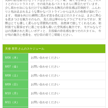
トとのコントラストが、その迫力あるバストをさらに際立たせています。
少し前かがみになるだけでも強調される胸元の存在感は圧倒的で、ふんわ
りと包み込まれるような豊かなバストラインからは大人の色香が溢れてい
ます。 視線を向けた瞬間に思わず息を呑むほどのスタイルは、まさに男心
を惹きつける魅力そのもの。 見た目は華やかなグラビアモデルですが、実
際はとても優しく柔らかな雰囲気の女性。 自然体で接してくれるため、初
対面でも緊張せずに過ごせる落ち着いた空気感も魅力です。 モデルならで
はの洗練された美しいボディと、主役級の存在感を放つそのスタイル。 今
が旬の魅力と色香を、ぜひ目の前でご堪能ください。
天使 美羽 さんのスケジュール.
8/06（木）
お問い合わせください
8/07（金）
お問い合わせください
8/08（土）
お問い合わせください
8/09（日）
お問い合わせください
8/10（月）
お問い合わせください
8/11（火）
お問い合わせください