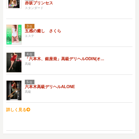
赤坂プリンセス
スタンダード
3
位
五感の癒し さくら
エステ
4
位
「六本木、銀座発」高級デリヘルODIN(オ...
高級
5
位
六本木高級デリヘルALONE
高級
詳しく見る