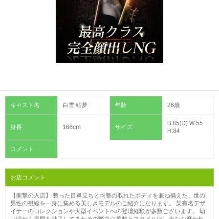
キャスト名
白雪 結夢
年齢
26歳
B:85(D) W:55
身長
166cm
サイズ
H:84
コメント
お店コメント
【衝撃の入店】 整った目鼻立ちと均整の取れたボディを兼ね備えた、世の
男性の視線を一身に集める美しきモデルのご紹介になります。 某有名デザ
イナーのコレクションや大型イベントへの登壇経験が多数ございます。 幼
い頃から周囲を魅了してきたその際立つ美貌とスタイルは、今なお磨かれ