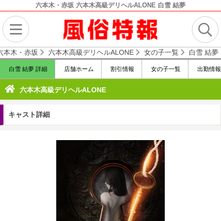
六本木・赤坂 六本木高級デリヘルALONE 白雪 結夢
六本木・赤坂
六本木高級デリヘルALONE
女の子一覧
白雪 結夢
白雪 結夢 詳細
店舗ホーム
割引情報
女の子一覧
出勤情報
六本木高級デリヘルALONE
キャスト詳細