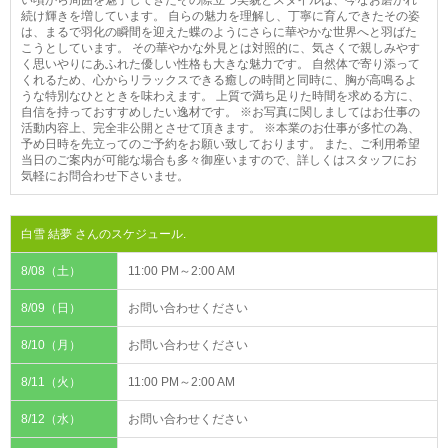
続け輝きを増しています。 自らの魅力を理解し、丁寧に育んできたその姿
は、まるで羽化の瞬間を迎えた蝶のようにさらに華やかな世界へと羽ばた
こうとしています。 その華やかな外見とは対照的に、気さくで親しみやす
く思いやりにあふれた優しい性格も大きな魅力です。 自然体で寄り添って
くれるため、心からリラックスできる癒しの時間と同時に、胸が高鳴るよ
うな特別なひとときを味わえます。 上質で満ち足りた時間を求める方に、
自信を持っておすすめしたい逸材です。 ※お写真に関しましてはお仕事の
活動内容上、完全非公開とさせて頂きます。 ※本業のお仕事が多忙の為、
予め日時を先立ってのご予約をお願い致しております。 また、ご利用希望
当日のご案内が可能な場合も多々御座いますので、詳しくはスタッフにお
気軽にお問合わせ下さいませ。
白雪 結夢 さんのスケジュール.
8/08（土）
11:00 PM～2:00 AM
8/09（日）
お問い合わせください
8/10（月）
お問い合わせください
8/11（火）
11:00 PM～2:00 AM
8/12（水）
お問い合わせください