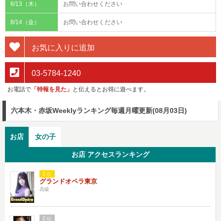
8/13（木）
お問い合わせください
8/14（金）
お問い合わせください
お気に入りに追加
03-5784-1240
お電話で
「特報を見た」
と伝えるとお得に遊べます。
六本木・赤坂Weeklyランキング
毎週月曜更新(08月03日)
お店
女の子
お店 アクセスランキング
1
位
グランドオペラ東京
高級
2
位