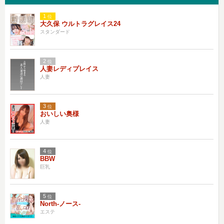
1
位
大久保 ウルトラグレイス24
スタンダード
2
位
人妻レディプレイス
人妻
3
位
おいしい奥様
人妻
4
位
BBW
巨乳
5
位
North-ノース-
エステ