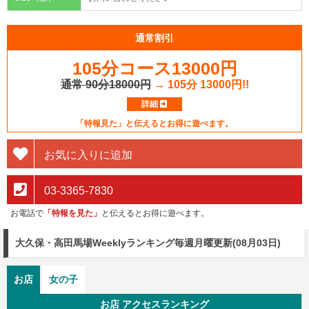
通常割引
105分コース13000円
通常 90分18000円
→ 105分 13000円!!
詳細
「特報見た」と伝えるとお得に遊べます。
お気に入りに追加
03-3365-7830
お電話で
「特報を見た」
と伝えるとお得に遊べます。
大久保・高田馬場Weeklyランキング
毎週月曜更新(08月03日)
お店
女の子
お店 アクセスランキング