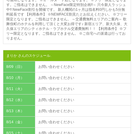
す。ご指名はできません。 ～NewFace限定特別企画!!～ 只今新人ラッシュ
中!! NewFace割引を開催です。 新人機関の1ヶ月は指名料0円しかも5分無
料延長です 【利用条件】 ※NEWFACE割見たとお伝えください。 ※フリー
限定となります。ご指名はできません。 ～交通費無料エリアのご案内～ 歌
舞伎町のホテルを利用して頂くと大変お得です♪ 新宿エリア、新大久保、大
久保エリアのシティホテル・ラブホテル交通費無料！！ 【利用条件】 ※フ
リー限定となります。ご指名はできません。 ※ご自宅への派遣は行ってお
りません。
まりか さんのスケジュール.
8/09（日）
お問い合わせください
8/10（月）
お問い合わせください
8/11（火）
お問い合わせください
8/12（水）
お問い合わせください
8/13（木）
お問い合わせください
8/14（金）
お問い合わせください
8/15（土）
お問い合わせください