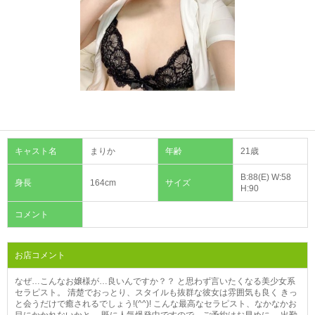
キャスト名
まりか
年齢
21歳
B:88(E) W:58
身長
164cm
サイズ
H:90
コメント
お店コメント
なぜ…こんなお嬢様が…良いんですか？？ と思わず言いたくなる美少女系
セラピスト。 清楚でおっとり、スタイルも抜群な彼女は雰囲気も良く きっ
と会うだけで癒されるでしょう!(^^)! こんな最高なセラピスト、なかなかお
目にかかれないかと。 既に人気爆発中ですので、ご予約はお早めに。 出勤