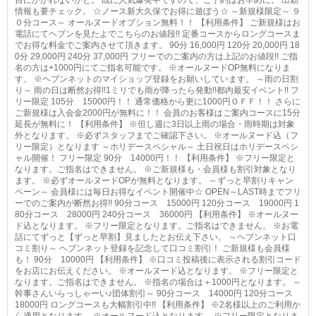
情報も要チェック。 ☆ノース新大久保でお得に遊ぼう☆ ～新規様限定～ ９
０分コース～ オールヌードオプション無料！！ 【利用条件】 ご新規様はお
電話にてヘブンを見たよでこちらのお値段!! 定番コースからロングコースま
でお得な料金でご案内させて頂きます。 90分 16,000円 120分 20,000円 18
0分 29,000円 240分 37,000円 フリーでのご案内の方は上記のお値段!! ご指
名の方は+1000円にてご指名可能です。 ※オールヌードOP無料になりま
す。 ※ヘブンネットのマイショップ登録をお願いしています。 ～雨の日割
り～ 雨の日は断然お得!!1ミリでも雨が降ったら発動!!都内最安イベント!! フ
リー限定 105分 15000円！！ 通常価格から更に1000円ＯＦＦ！！ さらに
ご新規様は入会金2000円が無料に！！ 会員のお客様はご案内コースに15分
延長が無料に！ 【利用条件】 ※但し週に3日以上雨の場合・雨時期は対象
外となります。 ※必ずスタッフまでご確認下さい。 ※オールヌード込（フ
リー限定）となります ～ホリデースペシャル～ 土日祝日はホリデースペシ
ャル開催！ フリー限定 90分 14000円！！ 【利用条件】 ※フリー限定と
なります。ご指名はできません。 ※ご新規様も・会員様も割引対象となり
ます。 ※必ずオールヌードOPが無料となります。 ～ずっと早割りキャン
ペーン～ 会員様には毎日お得なイベント開催中☆ OPEN～LAST時までフリ
ーでのご案内が断然お得!! 90分コース 15000円 120分コース 19000円 1
80分コース 28000円 240分コース 36000円 【利用条件】 ※オールヌー
ド込となります。 ※フリー限定となります。ご指名はできません。 ※お電
話にてずっと【ずっと早割】見ましたとお伝え下さい。 ～ヘブンネット口
コミ割り～ ヘブンネット登録を記念して口コミ割引！ ご新規様も会員様
も！ 90分 10000円 【利用条件】 ※口コミ投稿後に表示される割引コード
をお店にお伝えください。 ※オールヌード込となります。 ※フリー限定と
なります。ご指名はできません。 ※指名の場合は＋1000円となります。 ～
幹事さんいらっしゃーい♪団体割引～ 90分コース 14000円 120分コース
18000円 ロングコースも大幅割引中!! 【利用条件】 ※2名様以上のご利用か
ら適用となります。 ※オールヌード込となります。 ※フリー限定となりま