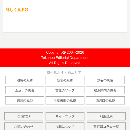
詳しく見る
Copyright
2004-2026
Tokuhou Editorial Department.
All Rights Reserved.
風俗店おすすめエリア :
池袋の風俗
新宿の風俗
渋谷の風俗
五反田の風俗
吉原のソープ
横浜関内の風俗
川崎の風俗
千葉栄町の風俗
西川口の風俗
全国TOP
サイトマップ
利用規約
お問い合わせ
掲載について
東京都コラム一覧