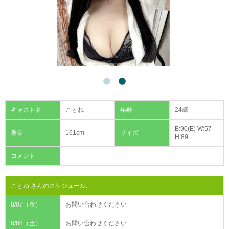
キャスト名
ことね
年齢
24歳
B:90(E) W:57
身長
161cm
サイズ
H:89
コメント
ことね さんのスケジュール.
8/07（金）
お問い合わせください
8/08（土）
お問い合わせください