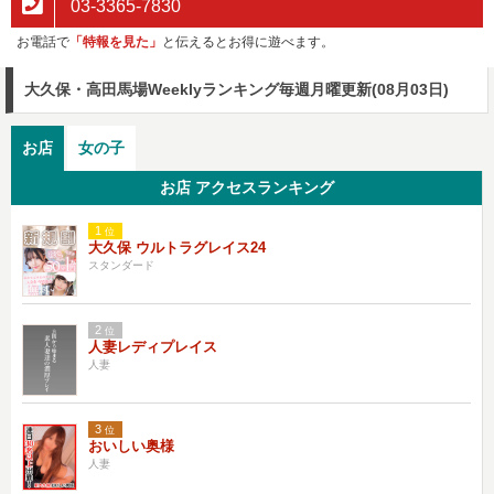
03-3365-7830
お電話で
「特報を見た」
と伝えるとお得に遊べます。
大久保・高田馬場Weeklyランキング
毎週月曜更新(08月03日)
お店
女の子
お店 アクセスランキング
1
位
大久保 ウルトラグレイス24
スタンダード
2
位
人妻レディプレイス
人妻
3
位
おいしい奥様
人妻