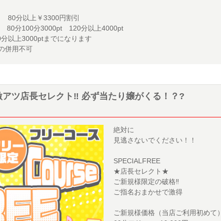
 80分以上￥3300円割引
80分100分3000pt 120分以上4000pt
0分以上3000ptまでになります
の併用不可
E】激アツ店長セレクト‼ 必ず当たり嬢がくる！？?
絶対に
見逃さないでください！！
SPECIALFREE
★店長セレクト★
ご新規様限定の破格‼
ご指名おまかせで激得
ご新規様価格（当店ご利用初めて