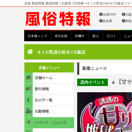
全国 風俗情報 風俗特報
大阪府
日本橋
キミの乳首が好き!!大阪店
イ
全国TOP
大阪
奈良県
和歌
日本橋トップ
本日出勤
待機中
新人
口コミ
ニュ
キミの乳首が好き!!大阪店
店舗メニュー
新着ニュース
店舗ホーム
▲【甘サ
店内イベント
割引情報
女の子一覧
出勤情報
イベント・ニュース