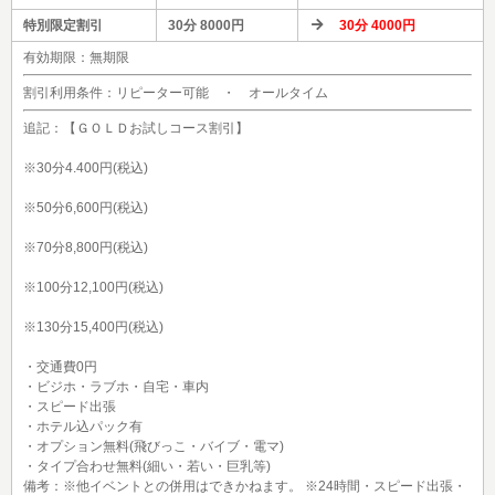
特別限定割引
30分
8000
円
30
分
4000
円
有効期限：無期限
割引利用条件：リピーター可能 ・ オールタイム
追記：【ＧＯＬＤお試しコース割引】
※30分4.400円(税込)
※50分6,600円(税込)
※70分8,800円(税込)
※100分12,100円(税込)
※130分15,400円(税込)
・交通費0円
・ビジホ・ラブホ・自宅・車内
・スピード出張
・ホテル込パック有
・オプション無料(飛びっこ・バイブ・電マ)
・タイプ合わせ無料(細い・若い・巨乳等)
備考：※他イベントとの併用はできかねます。 ※24時間・スピード出張・