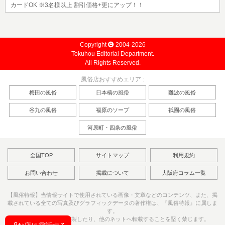
カードOK ※3名様以上 割引価格+更にアップ！！
Copyright
2004-2026
Tokuhou Editorial Department.
All Rights Reserved.
風俗店おすすめエリア :
梅田の風俗
日本橋の風俗
難波の風俗
谷九の風俗
福原のソープ
祇園の風俗
河原町・四条の風俗
全国TOP
サイトマップ
利用規約
お問い合わせ
掲載について
大阪府コラム一覧
【風俗特報】当情報サイトで使用されている画像・文章などのコンテンツ、また、掲
載されている全ての写真及びグラフィックデータの著作権は、『風俗特報』に属しま
す。
これらのファイルを複製したり、他のネットへ転載することを堅く禁じます。