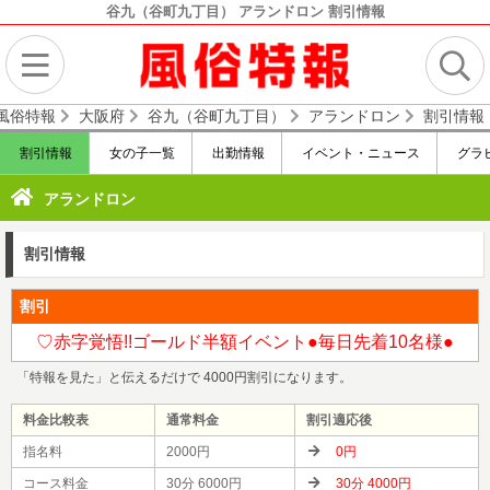
谷九（谷町九丁目） アランドロン 割引情報
 風俗特報
大阪府
谷九（谷町九丁目）
アランドロン
割引情報
割引情報
女の子一覧
出勤情報
イベント・ニュース
グラ
アランドロン
割引情報
割引
♡赤字覚悟!!ゴールド半額イベント●毎日先着10名様●
「特報を見た」と伝えるだけで 4000円割引になります。
料金比較表
通常料金
割引適応後
指名料
2000円
0円
コース料金
30分
6000
円
30分
4000
円