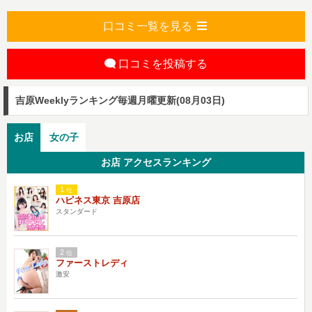
口コミ一覧を見る
口コミを投稿する
吉原Weeklyランキング
毎週月曜更新(08月03日)
お店
女の子
お店 アクセスランキング
1
位
ハピネス東京 吉原店
スタンダード
2
位
ファーストレディ
激安