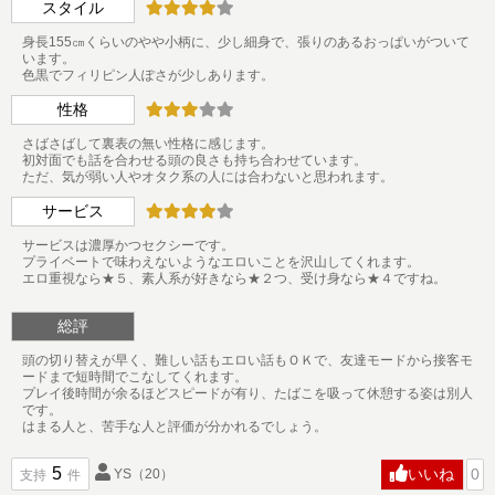
スタイル
身長155㎝くらいのやや小柄に、少し細身で、張りのあるおっぱいがついて
います。
色黒でフィリピン人ぽさが少しあります。
性格
さばさばして裏表の無い性格に感じます。
初対面でも話を合わせる頭の良さも持ち合わせています。
ただ、気が弱い人やオタク系の人には合わないと思われます。
サービス
サービスは濃厚かつセクシーです。
プライベートで味わえないようなエロいことを沢山してくれます。
エロ重視なら★５、素人系が好きなら★２つ、受け身なら★４ですね。
総評
頭の切り替えが早く、難しい話もエロい話もＯＫで、友達モードから接客モ
ードまで短時間でこなしてくれます。
プレイ後時間が余るほどスピードが有り、たばこを吸って休憩する姿は別人
です。
はまる人と、苦手な人と評価が分かれるでしょう。
5
いいね
0
YS
（20）
支持
件