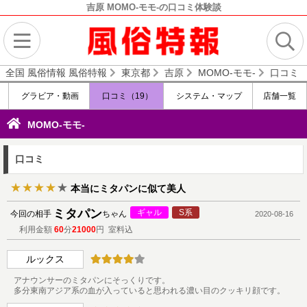
吉原 MOMO-モモ-の口コミ体験談
全国 風俗情報 風俗特報
東京都
吉原
MOMO-モモ-
口コミ
グラビア・動画
口コミ（19）
システム・マップ
店舗一覧
MOMO-モモ-
口コミ
本当にミタパンに似て美人
ミタパン
ギャル
S系
今回の相手
ちゃん
2020-08-16
利用金額
60
分
21000
円 室料込
ルックス
アナウンサーのミタパンにそっくりです。
多分東南アジア系の血が入っていると思われる濃い目のクッキリ顔です。