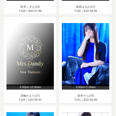
柊木こずえ(23)
海原はるか(27)
T158｜85D-57-86
T160｜82D-58-86
5:00pm-12:00am
6:00pm-2:00am
花輪かえり(27)
坂本そら(24)
T164｜101I-58-91
T151｜82D-56-86