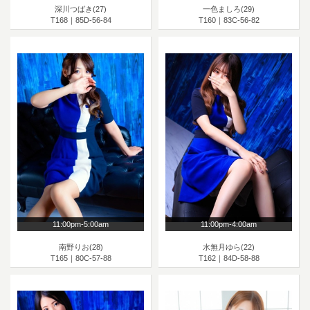
深川つばき(27)
一色ましろ(29)
T168｜85D-56-84
T160｜83C-56-82
11:00pm-5:00am
11:00pm-4:00am
南野りお(28)
水無月ゆら(22)
T165｜80C-57-88
T162｜84D-58-88