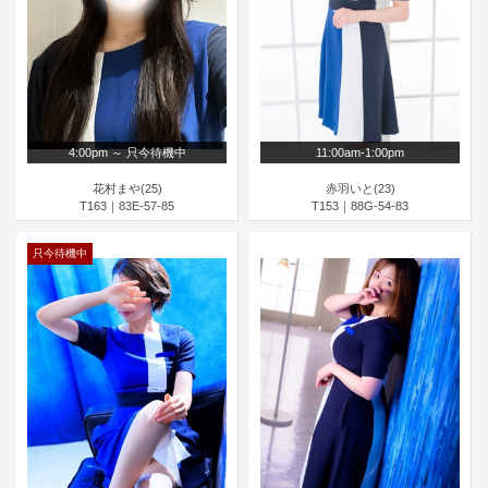
4:00pm ～ 只今待機中
11:00am-1:00pm
花村まや(25)
赤羽いと(23)
T163｜83E-57-85
T153｜88G-54-83
只今待機中