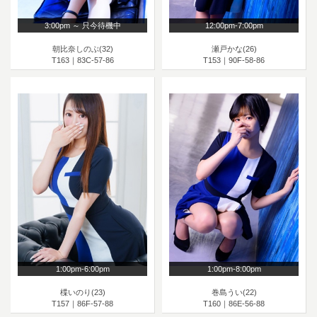
3:00pm ～ 只今待機中
12:00pm-7:00pm
朝比奈しのぶ(32)
瀬戸かな(26)
T163｜83C-57-86
T153｜90F-58-86
1:00pm-6:00pm
1:00pm-8:00pm
楪いのり(23)
巻島うい(22)
T157｜86F-57-88
T160｜86E-56-88