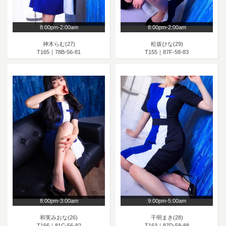
8:00pm-2:00am
8:00pm-2:00am
神木らむ(27)
松坂ひな(29)
T165｜78B-56-81
T155｜87F-58-83
8:00pm-3:00am
9:00pm-5:00am
和実みおな(26)
千明まき(28)
T166｜81C-56-82
T163｜87D-58-88