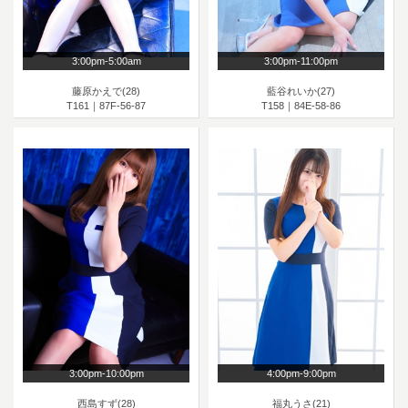
3:00pm-5:00am
3:00pm-11:00pm
藤原かえで(28)
藍谷れいか(27)
T161｜87F-56-87
T158｜84E-58-86
3:00pm-10:00pm
4:00pm-9:00pm
西島すず(28)
福丸うさ(21)