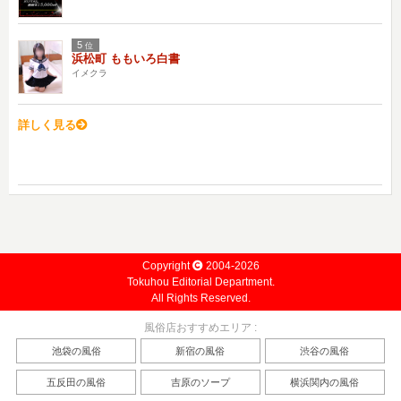
5
位
浜松町 ももいろ白書
イメクラ
詳しく見る
Copyright
2004-2026
Tokuhou Editorial Department.
All Rights Reserved.
風俗店おすすめエリア :
池袋の風俗
新宿の風俗
渋谷の風俗
五反田の風俗
吉原のソープ
横浜関内の風俗