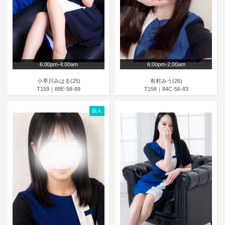
6:00pm-4:00am
6:00pm-2:00am
小早川みはる(25)
有村みう(26)
T159｜88E-58-89
T158｜84C-56-83
新人