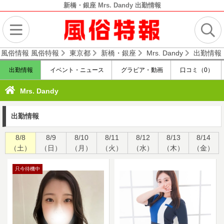
新橋・銀座 Mrs. Dandy 出勤情報
 風俗情報 風俗特報
東京都
新橋・銀座
Mrs. Dandy
出勤情報
出勤情報
イベント・ニュース
グラビア・動画
口コミ（0）
Mrs. Dandy
出勤情報
8/8
8/9
8/10
8/11
8/12
8/13
8/14
（土）
（日）
（月）
（火）
（水）
（木）
（金）
只今待機中