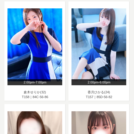
2:00pm-7:00pm
2:00pm-6:00pm
倉木せりか(32)
香月ひかる(24)
T158｜84C-56-86
T157｜85D-56-82