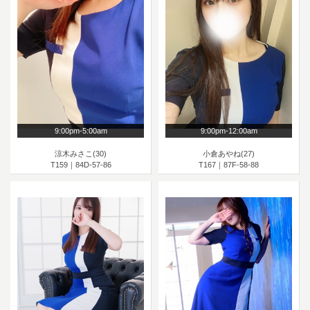
9:00pm-5:00am
9:00pm-12:00am
涼木みさこ(30)
小倉あやね(27)
T159｜84D-57-86
T167｜87F-58-88