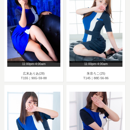
11:00pm-4:00am
11:00pm-4:00am
広末ありあ(28)
朱音ろこ(25)
T155｜90G-59-88
T145｜88E-56-86