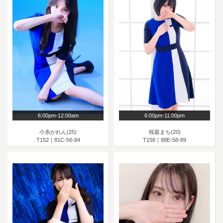
6:00pm-12:00am
6:00pm-11:00pm
小糸かれん(25)
桜庭まち(20)
T152｜81C-56-84
T158｜88E-58-89