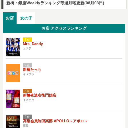
新橋・銀座Weeklyランキング
毎週月曜更新(08月03日)
お店
女の子
お店 アクセスランキング
1
位
Mrs. Dandy
エステ
2
位
新橋たっち
イメクラ
3
位
新橋夜這右衛門娼店
イメクラ
4
位
高級会員制倶楽部 APOLLO～アポロ～
高級