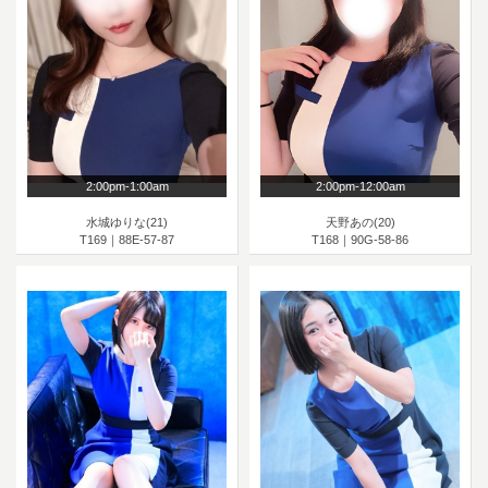
2:00pm-1:00am
2:00pm-12:00am
水城ゆりな(21)
天野あの(20)
T169｜88E-57-87
T168｜90G-58-86