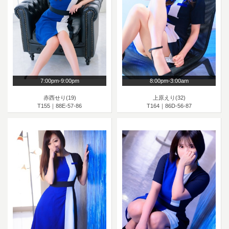
7:00pm-9:00pm
8:00pm-3:00am
赤西せり(19)
上原えり(32)
T155｜88E-57-86
T164｜86D-56-87