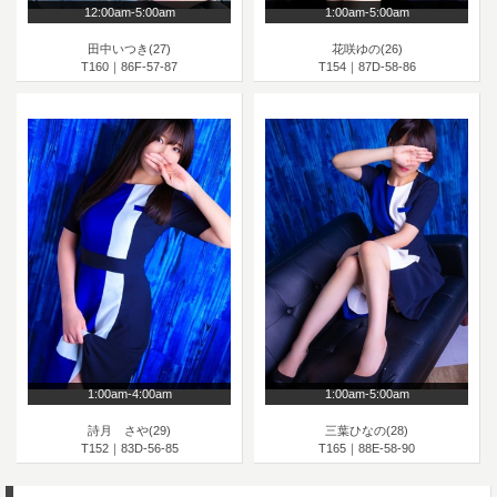
12:00am-5:00am
1:00am-5:00am
田中いつき(27)
花咲ゆの(26)
T160｜86F-57-87
T154｜87D-58-86
1:00am-4:00am
1:00am-5:00am
詩月 さや(29)
三葉ひなの(28)
T152｜83D-56-85
T165｜88E-58-90